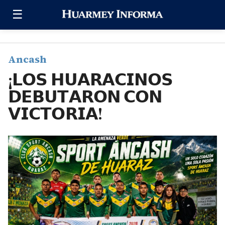
Saltar al contenido
☰
Ancash
¡𝗟𝗢𝗦 𝗛𝗨𝗔𝗥𝗔𝗖𝗜𝗡𝗢𝗦
𝗗𝗘𝗕𝗨𝗧𝗔𝗥𝗢𝗡 𝗖𝗢𝗡
𝗩𝗜𝗖𝗧𝗢𝗥𝗜𝗔!